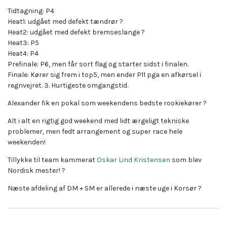
Tidtagning: P4
Heat1: udgået med defekt tændrør
?
Heat2: udgået med defekt bremseslange
?
Heat3: P5
Heat4: P4
Prefinale: P6, men får sort flag og starter sidst i finalen.
Finale: Kører sig frem i top5, men ender P11 pga en afkørsel i
regnvejret. 3. Hurtigeste omgangstid.
Alexander fik en pokal som weekendens bedste rookiekører
?
Alt i alt en rigtig god weekend med lidt ærgeligt tekniske
problemer, men fedt arrangement og super race hele
weekenden!
Tillykke til team kammerat
Oskar Lind Kristensen
som blev
Nordisk mester!
?
Næste afdeling af DM + SM er allerede i næste uge i Korsør
?